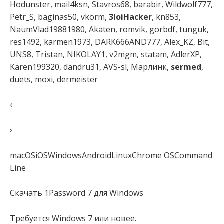
Hodunster, mail4ksn, Stavros68, barabir, Wildwolf777,
Petr_S, baginas50, vkorm,
3loiHacker
, kn853,
NaumVlad19881980, Akaten, romvik, gorbdf, tunguk,
res1492, karmen1973, DARK666AND777, Alex_KZ, Bit,
UNS8, Tristan, NIKOLAY1, v2mgm, statam, AdlerXP,
Karen199320, dandru31, AVS-sl, Марлинк,
sermed
,
duets, moxi, dermeister
‹
›
macOSiOSWindowsAndroidLinuxChrome OSCommand
Line
Скачать 1Password 7 для Windows
Требуется Windows 7 или новее.