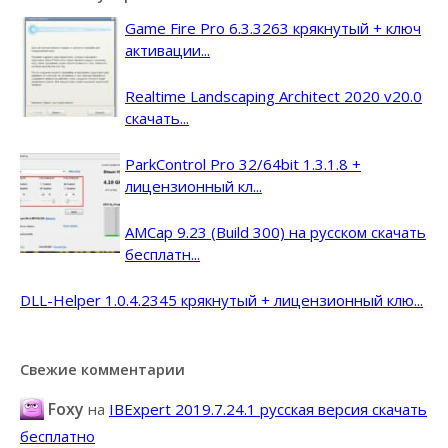
Game Fire Pro 6.3.3263 крякнутый + ключ
активации...
Realtime Landscaping Architect 2020 v20.0
скачать...
ParkControl Pro 32/64bit 1.3.1.8 +
лицензионный кл...
AMCap 9.23 (Build 300) на русском скачать
бесплатн...
DLL-Helper 1.0.4.2345 крякнутый + лицензионный клю...
Свежие комментарии
Foxy
на
IBExpert 2019.7.24.1 русская версия скачать
бесплатно